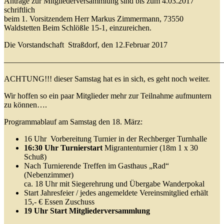
Anträge zur Mitgliederversammlung sind bis zum 4.03.2017
schriftlich
beim 1. Vorsitzendem Herr Markus Zimmermann, 73550
Waldstetten Beim Schlößle 15-1, einzureichen.
Die Vorstandschaft Straßdorf, den 12.Februar 2017
———————————————————————————
ACHTUNG!!! dieser Samstag hat es in sich, es geht noch weiter.
Wir hoffen so ein paar Mitglieder mehr zur Teilnahme aufmuntern
zu können….
Programmablauf am Samstag den 18. März:
16 Uhr Vorbereitung Turnier in der Rechberger Turnhalle
16:30 Uhr Turnierstart
Migrantenturnier (18m 1 x 30
Schuß)
Nach Turnierende Treffen im Gasthaus „Rad“
(Nebenzimmer)
ca. 18 Uhr mit Siegerehrung und Übergabe Wanderpokal
Start Jahresfeier / jedes angemeldete Vereinsmitglied erhält
15,- € Essen Zuschuss
19 Uhr Start Mitgliederversammlung