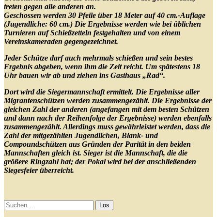
treten gegen alle anderen an.
Geschossen werden 30 Pfeile über 18 Meter auf 40 cm.-Auflage
(Jugendliche: 60 cm.) Die Ergebnisse werden wie bei üblichen
Turnieren auf Schießzetteln festgehalten und von einem
Vereinskameraden gegengezeichnet.
Jeder Schütze darf auch mehrmals schießen und sein bestes
Ergebnis abgeben, wenn ihm die Zeit reicht. Um spätestens 18
Uhr bauen wir ab und ziehen ins Gasthaus „Rad“.
Dort wird die Siegermannschaft ermittelt. Die Ergebnisse aller
Migrantenschützen werden zusammengezählt. Die Ergebnisse der
gleichen Zahl
der anderen (angefangen mit dem besten Schützen
und dann nach der Reihenfolge der Ergebnisse) werden ebenfalls
zusammengezählt. Allerdings muss gewährleistet werden, dass die
Zahl der mitgezählten Jugendlichen, Blank- und
Compoundschützen aus Gründen der Parität in den beiden
Mannschaften gleich ist. Sieger ist die Mannschaft, die die
größere Ringzahl hat; der Pokal wird bei der anschließenden
Siegesfeier überreicht.
Primäre
Seitenleiste
Suchen
nach: