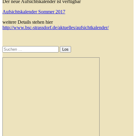
Der neue Aufsichtskalender ist verfügbar
Aufsichtskalender Sommer 2017
weitere Details stehen hier
http://www.bsc-strassdorf.de/aktuelles/aufsichtkalender/
Primäre
Seitenleiste
Suchen
nach: